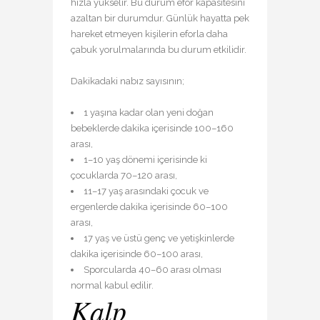
hızla yükselir. Bu durum efor kapasitesini
azaltan bir durumdur. Günlük hayatta pek
hareket etmeyen kişilerin eforla daha
çabuk yorulmalarında bu durum etkilidir.
Dakikadaki nabız sayısının;
1 yaşına kadar olan yeni doğan
bebeklerde dakika içerisinde 100–160
arası,
1–10 yaş dönemi içerisinde ki
çocuklarda 70–120 arası,
11–17 yaş arasındaki çocuk ve
ergenlerde dakika içerisinde 60–100
arası,
17 yaş ve üstü genç ve yetişkinlerde
dakika içerisinde 60–100 arası,
Sporcularda 40–60 arası olması
normal kabul edilir.
Kalp