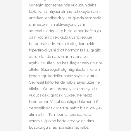
Örneğin spor esnasında vücudun daha
fazla kana ihtiyacı olması sebebiyle nabız
artarken, endişe duyulduğunda sempatik
sinir sisteminin aktivasyonu yani
adrenalin artışı kalp hızını artırır. Kafein ya
da nikotinin direk kalbi uyarıcı etkileri
bulunmaktadır. Yüksek ateş, kansızlık,
hipertiroidi yani tiroit hormon fazlalığı gibi
durumlar da nabzın artmasına yol
açabilir. Kullanılan bazı ilaçlar nabız hızını
etkiler. Bazı soğuk algınlığı ilaçları, kafein
içeren ağrı kesiciler nabız sayısını artırır.
Çevresel faktörler de nabız sayısı üzerine
etkilidir. Ortam ısısında yükselme ya da
vücut sıcaklığındaki yükselme nabız
hızını artırır. Vücut sıcaklığındaki her 0.6
derecelik sıcaklık artışı, nabız hızını da 7-8
atım artırır. Tüm bunlar dışında kalp
yetersizliği olan hastalarda ya da ritm
bozukluğu sırasında istirahat nabzı