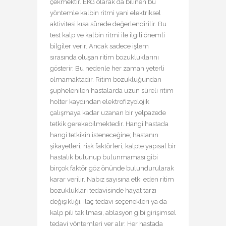
çekmektir. EKG olarak da bilinen bu
yöntemle kalbin ritmi yani elektriksel
aktivitesi kısa sürede değerlendirilir. Bu
test kalp ve kalbin ritmi ile ilgili önemli
bilgiler verir. Ancak sadece işlem
sırasında oluşan ritim bozukluklarını
gösterir. Bu nedenle her zaman yeterli
olmamaktadır. Ritim bozukluğundan
şüphelenilen hastalarda uzun süreli ritim
holter kaydından elektrofizyolojik
çalışmaya kadar uzanan bir yelpazede
tetkik gerekebilmektedir. Hangi hastada
hangi tetkikin isteneceğine; hastanın
şikayetleri, risk faktörleri, kalpte yapısal bir
hastalık bulunup bulunmaması gibi
birçok faktör göz önünde bulundurularak
karar verilir. Nabız sayısına etki eden ritim
bozuklukları tedavisinde hayat tarzı
değişikliği, ilaç tedavi seçenekleri ya da
kalp pili takılması, ablasyon gibi girişimsel
tedavi yöntemleri yer alır. Her hastada