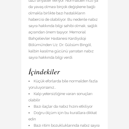
bazı sinyaller veriyor. Normalden hızlı ya
da yavaş olması birçok değişkene bağlı
olmakla birlikte bazı hastalıkların
habercisi de olabiliyor. Bu nedenle nabız
sayısı hakkında bilgi sahibi olmak, sağlık
açısından önem taşıyor. Memorial
Bahçelievler Hastanesi Kardiyoloji
Bölümü’nden Uz. Dr. Gülsüm Bingöl,
kalbin kasılma gücünü yansıtan nabız
sayısı hakkında bilgi verdi.
İçindekiler
Küçük eforlarda bile normalden fazla
yoruluyorsanız…
Kalp yetersizliğine varan sonuçları
olabilir
Bazı ilaçlar da nabız hızını etkiliyor
Doğru ölçüm için bu kurallara dikkat
edin
Bazı ritim bozukluklarında nabız sayısı