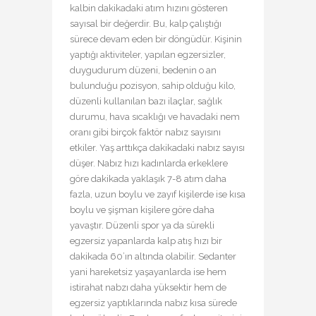
kalbin dakikadaki atım hızını gösteren
sayısal bir değerdir. Bu, kalp çalıştığı
sürece devam eden bir döngüdür. Kişinin
yaptığı aktiviteler, yapılan egzersizler,
duygudurum düzeni, bedenin o an
bulunduğu pozisyon, sahip olduğu kilo,
düzenli kullanılan bazı ilaçlar, sağlık
durumu, hava sıcaklığı ve havadaki nem
oranı gibi birçok faktör nabız sayısını
etkiler. Yaş arttıkça dakikadaki nabız sayısı
düşer. Nabız hızı kadınlarda erkeklere
göre dakikada yaklaşık 7-8 atım daha
fazla, uzun boylu ve zayıf kişilerde ise kısa
boylu ve şişman kişilere göre daha
yavaştır. Düzenli spor ya da sürekli
egzersiz yapanlarda kalp atış hızı bir
dakikada 60’ın altında olabilir. Sedanter
yani hareketsiz yaşayanlarda ise hem
istirahat nabzı daha yüksektir hem de
egzersiz yaptıklarında nabız kısa sürede